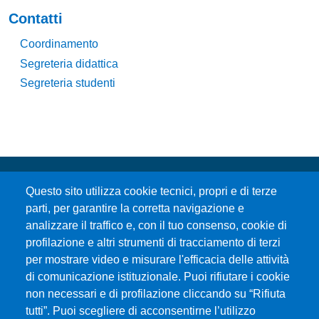
Contatti
Coordinamento
Segreteria didattica
Segreteria studenti
Questo sito utilizza cookie tecnici, propri e di terze
parti, per garantire la corretta navigazione e
analizzare il traffico e, con il tuo consenso, cookie di
profilazione e altri strumenti di tracciamento di terzi
per mostrare video e misurare l'efficacia delle attività
Università degli Studi di Messina
di comunicazione istituzionale. Puoi rifiutare i cookie
Piazza Pugliatti, 1 - 98122 Messina
non necessari e di profilazione cliccando su “Rifiuta
Cod. Fiscale 80004070837
tutti”. Puoi scegliere di acconsentirne l’utilizzo
P.IVA 00724160833