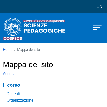
Corso di laurea in Scienze Pedago
Salta al contenuto principale
EN
Home
Mappa del sito
Mappa del sito
Ascolta
Navigazione principale
Il corso
Docenti
Organizzazione