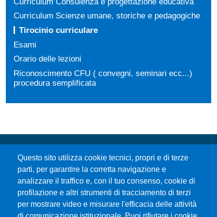
Curriculum Consulenza e progettazione educativa
Curriculum Scienze umane, storiche e pedagogiche
Tirocinio curriculare
Esami
Orario delle lezioni
Riconoscimento CFU ( convegni, seminari ecc...)
procedura semplificata
Questo sito utilizza cookie tecnici, propri e di terze
parti, per garantire la corretta navigazione e
analizzare il traffico e, con il tuo consenso, cookie di
profilazione e altri strumenti di tracciamento di terzi
per mostrare video e misurare l'efficacia delle attività
Università degli Studi di Messina
di comunicazione istituzionale. Puoi rifiutare i cookie