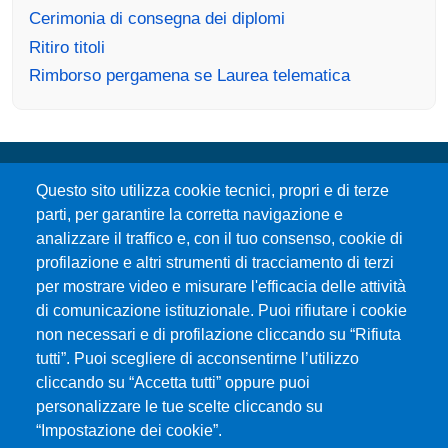
Cerimonia di consegna dei diplomi
Ritiro titoli
Rimborso pergamena se Laurea telematica
Questo sito utilizza cookie tecnici, propri e di terze
parti, per garantire la corretta navigazione e
analizzare il traffico e, con il tuo consenso, cookie di
profilazione e altri strumenti di tracciamento di terzi
per mostrare video e misurare l'efficacia delle attività
Università degli Studi di Messina
di comunicazione istituzionale. Puoi rifiutare i cookie
Piazza Pugliatti, 1 - 98122 Messina
non necessari e di profilazione cliccando su “Rifiuta
Cod. Fiscale 80004070837
tutti”. Puoi scegliere di acconsentirne l’utilizzo
P.IVA 00724160833
cliccando su “Accetta tutti” oppure puoi
Centralino: 090 676 1
personalizzare le tue scelte cliccando su
MENÙ SOCIAL
“Impostazione dei cookie”.