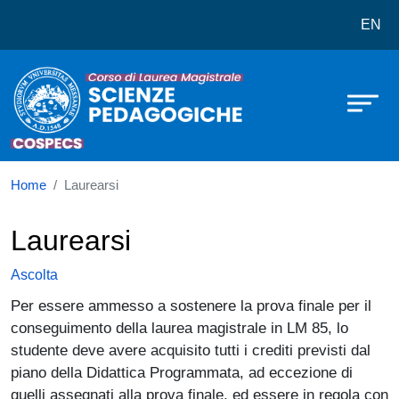
Corso di laurea in Scienze Pedago
Salta al contenuto principale
EN
Home
Laurearsi
Laurearsi
Ascolta
Per essere ammesso a sostenere la prova finale per il
conseguimento della laurea magistrale in LM 85, lo
studente deve avere acquisito tutti i crediti previsti dal
piano della Didattica Programmata, ad eccezione di
quelli assegnati alla prova finale, ed essere in regola con